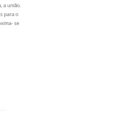
, a união.
s para o
oxima- se