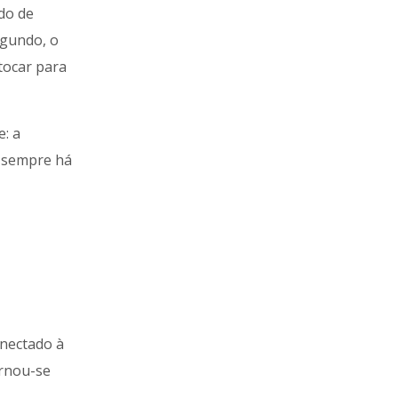
do de
egundo, o
 tocar para
: a
, sempre há
onectado à
ornou-se