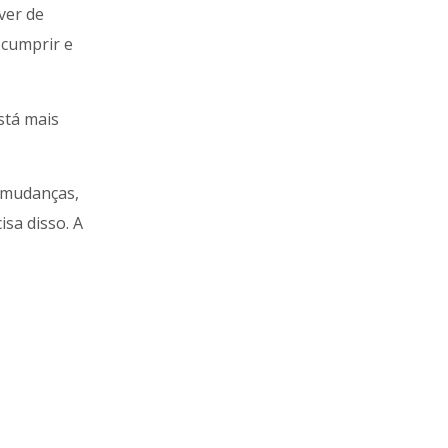
ver de
 cumprir e
stá mais
r mudanças,
isa disso. A