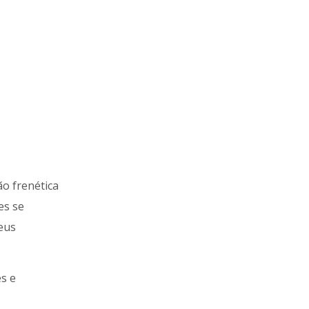
ão frenética
es se
eus
s e