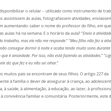
disponibilizar o celular – utilizado como instrumento de tra
os assistissem às aulas, fotografassem atividades, enviasse
am aumentando: saber o nome do professor do filho, em que 
as aulas há na semana. E o horário da aula? “
Envio a atividad
do trabalho, mas ele não me responde
.” “
Meu filho não fez a ati
 não consegue dormir á noite e acaba tendo muito sono durante 
que é ansiedade. Por isso, não está fazendo as atividades
.” “
Lig
le diz que fez e eu não sei olhar
.”
es muitos pais se encontram de seus filhos. O artigo 227 da
nte à família o dever de assegurar à criança, ao adolescent
a, à saúde, à alimentação, à educação, ao lazer, à profissiona
e à convivência familiar e comunitária. Posteriormente, este 