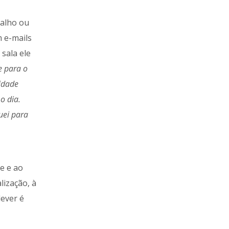
balho ou
m e-mails
sala ele
e para o
vidade
o dia.
uei para
e e ao
lização, à
dever é