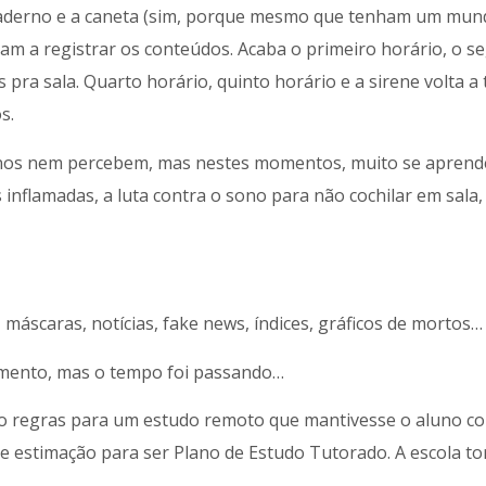
 caderno e a caneta (sim, porque mesmo que tenham um mun
çam a registrar os conteúdos. Acaba o primeiro horário, o s
s pra sala. Quarto horário, quinto horário e a sirene volta a
s.
lunos nem percebem, mas nestes momentos, muito se aprende
 inflamadas, a luta contra o sono para não cochilar em sala
, máscaras, notícias, fake news, índices, gráficos de mortos…
olamento, mas o tempo foi passando…
ndo regras para um estudo remoto que mantivesse o aluno c
de estimação para ser Plano de Estudo Tutorado. A escola t