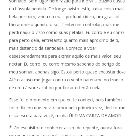
sonhado. Sem lugar nem razão para ir e vir… Buzino busca
na bússola perdida. De longe avisto está, a dita coisa mais
bela por mim, vinda da mais profunda ideia, um girassol
tão amarelo quanto o sol. Tentei me controlar, mas me
perdi naquilo visto como suas pétalas. Eu corro e eu corro
para perto dela, entretanto quanto mais aproximo de ti,
mais distancio da santidade. Começo a voar
desesperadamente para extrair aquilo de mais valor, seu
néctar. Eu corro, eu corro mesmo sabendo do perigo de
meu sonhar, apenas sigo. Estou perto quase encostando-a.
Até o acaso me jogar contra o vento bateu-me no tronco
de uma árvore acabou por fincar o ferrão nela.
Esse foi o momento em que eu te conheci, pois também
foi o dia em que eu vi o amor pela primeira vez, dedico-me
essa escrita para você, minha ÚLTIMA CARTA DE AMOR.
É tão esquisito te conhecer assim de repente, nunca fora
os meus planos ter você, ainda assim, agora lhe